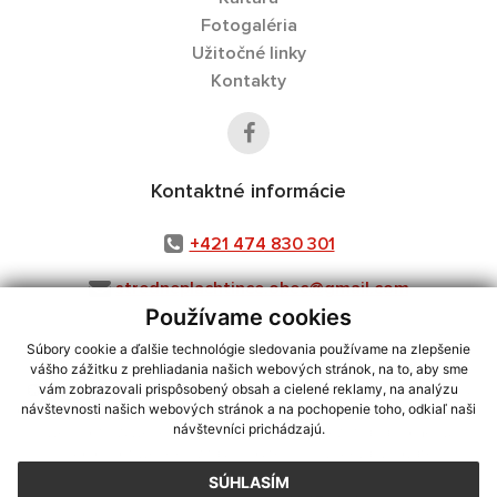
Fotogaléria
Užitočné linky
Kontakty
Kontaktné informácie
+421 474 830 301
stredneplachtince.obec@gmail.com
Používame cookies
Súbory cookie a ďalšie technológie sledovania používame na zlepšenie
vášho zážitku z prehliadania našich webových stránok, na to, aby sme
využite možnosť získavania aktuálnych informácií s využitím RSS
,
vám zobrazovali prispôsobený obsah a cielené reklamy, na analýzu
CMS systém (redakčný) systém ECHELON 2,
Mapa stránok
,
web portál
,
návštevnosti našich webových stránok a na pochopenie toho, odkiaľ naši
návštevníci prichádzajú.
webhosting
,
webex.digital, s.r.o.
,
domény
,
registrácia domény
,
spoločnosť webex.digital, s.r.o.
,
technický prevádzkovateľ
SÚHLASÍM