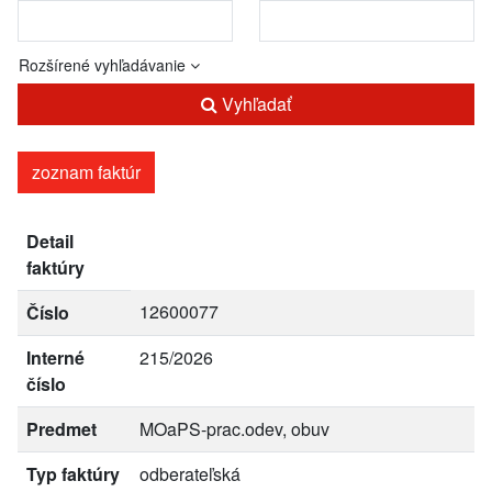
Rozšírené vyhľadávanie
Vyhľadať
zoznam faktúr
Detail
faktúry
12600077
Číslo
Interné
215/2026
číslo
Predmet
MOaPS-prac.odev, obuv
Typ faktúry
odberateľská