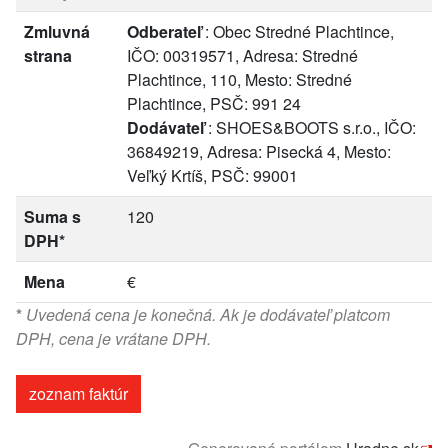
Zmluvná
Odberateľ
: Obec Stredné Plachtince,
strana
IČO: 00319571, Adresa: Stredné
Plachtince, 110, Mesto: Stredné
Plachtince, PSČ: 991 24
Dodávateľ
: SHOES&BOOTS s.r.o., IČO:
36849219, Adresa: Pisecká 4, Mesto:
Veľký Krtíš, PSČ: 99001
Suma s
120
DPH*
Mena
€
*
Uvedená cena je konečná. Ak je dodávateľ platcom
DPH, cena je vrátane DPH.
zoznam faktúr