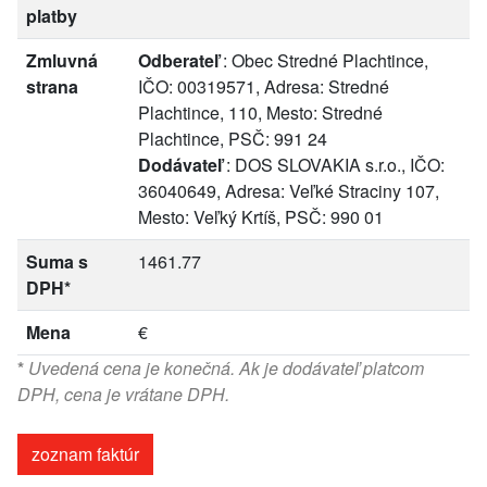
platby
Zmluvná
Odberateľ
: Obec Stredné Plachtince,
strana
IČO: 00319571, Adresa: Stredné
Plachtince, 110, Mesto: Stredné
Plachtince, PSČ: 991 24
Dodávateľ
: DOS SLOVAKIA s.r.o., IČO:
36040649, Adresa: Veľké Straciny 107,
Mesto: Veľký Krtíš, PSČ: 990 01
Suma s
1461.77
DPH*
Mena
€
*
Uvedená cena je konečná. Ak je dodávateľ platcom
DPH, cena je vrátane DPH.
zoznam faktúr