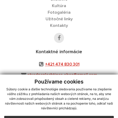
Kultúra
Fotogaléria
Užitočné linky
Kontakty
Kontaktné informácie
+421 474 830 301
stredneplachtince.obec@gmail.com
Používame cookies
Súbory cookie a ďalšie technológie sledovania používame na zlepšenie
vášho zážitku z prehliadania našich webových stránok, na to, aby sme
využite možnosť získavania aktuálnych informácií s využitím RSS
,
vám zobrazovali prispôsobený obsah a cielené reklamy, na analýzu
CMS systém (redakčný) systém ECHELON 2,
Mapa stránok
,
web portál
,
návštevnosti našich webových stránok a na pochopenie toho, odkiaľ naši
návštevníci prichádzajú.
webhosting
,
webex.digital, s.r.o.
,
domény
,
registrácia domény
,
spoločnosť webex.digital, s.r.o.
,
technický prevádzkovateľ