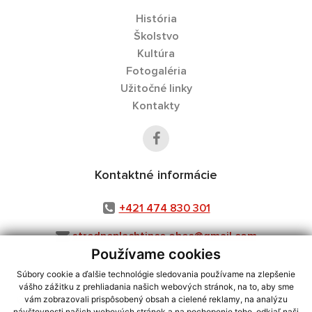
História
Školstvo
Kultúra
Fotogaléria
Užitočné linky
Kontakty
Kontaktné informácie
+421 474 830 301
stredneplachtince.obec@gmail.com
Používame cookies
Súbory cookie a ďalšie technológie sledovania používame na zlepšenie
vášho zážitku z prehliadania našich webových stránok, na to, aby sme
využite možnosť získavania aktuálnych informácií s využitím RSS
,
vám zobrazovali prispôsobený obsah a cielené reklamy, na analýzu
návštevnosti našich webových stránok a na pochopenie toho, odkiaľ naši