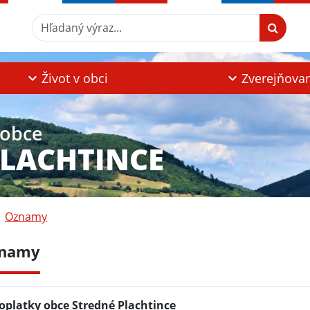
Hľadaný výraz...
Život v obci
Zverejňova
 obce
PLACHTINCE
Oznamy
namy
oplatky obce Stredné Plachtince