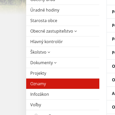
Úradné hodiny
P
Starosta obce
P
Obecné zastupiteľstvo
P
Hlavný kontrolór
Školstvo
P
Dokumenty
O
Projekty
O
Oznamy
A
Infozákon
Voľby
O