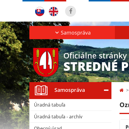
Samospráva
Oficiálne stránky
STREDNÉ 
Samospráva
Oz
Úradná tabuľa
Úradná tabuľa - archív
P
Obecný úrad