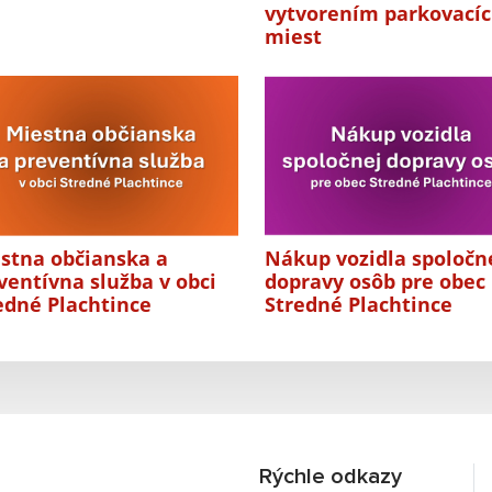
vytvorením parkovací
miest
stna občianska a
Nákup vozidla spoločn
ventívna služba v obci
dopravy osôb pre obec
edné Plachtince
Stredné Plachtince
Rýchle odkazy