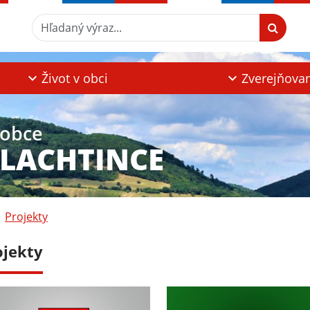
Hľadaný výraz...
Život v obci
Zverejňova
 obce
PLACHTINCE
Projekty
ojekty