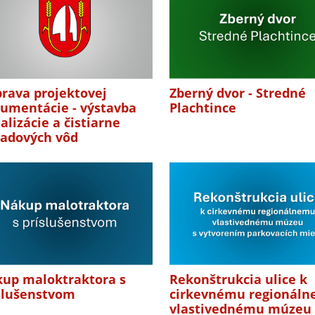
prava projektovej
Zberný dvor - Stredné
umentácie - výstavba
Plachtince
alizácie a čistiarne
adových vôd
up maloktraktora s
Rekonštrukcia ulice k
slušenstvom
cirkevnému regionál
vlastivednému múzeu 