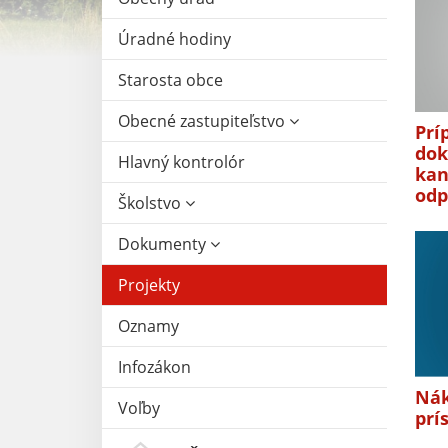
Úradné hodiny
Starosta obce
Obecné zastupiteľstvo
Prí
dok
Hlavný kontrolór
kan
odp
Školstvo
Dokumenty
Projekty
Oznamy
Infozákon
Nák
Voľby
prí