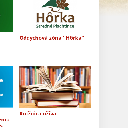
Oddychová zóna ''Hôrka''
Knižnica ožíva
nemu
s