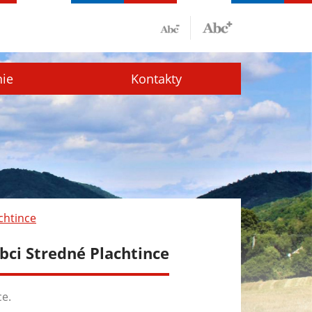
nie
Kontakty
chtince
bci Stredné Plachtince
ce.