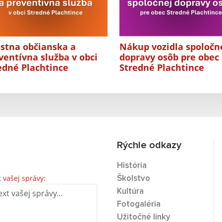
stna občianska a
Nákup vozidla spoločn
ventívna služba v obci
dopravy osôb pre obec
edné Plachtince
Stredné Plachtince
Rýchle odkazy
História
t vašej správy:
Školstvo
Kultúra
Fotogaléria
Užitočné linky