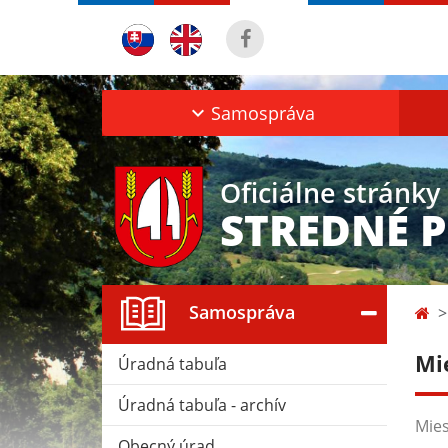
Samospráva
Oficiálne stránky
STREDNÉ 
Samospráva
Mi
Úradná tabuľa
Úradná tabuľa - archív
Mies
Obecný úrad