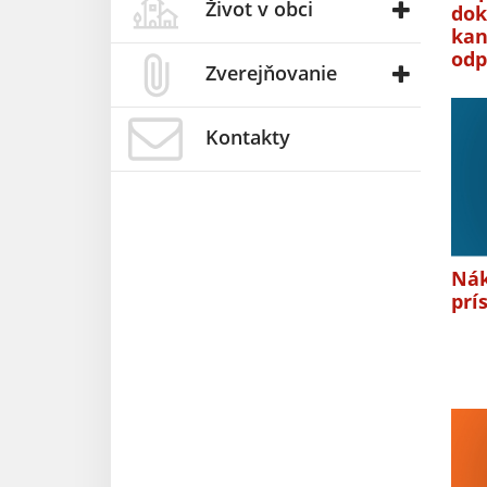
Život v obci
dok
kan
odp
Zverejňovanie
Kontakty
Nák
prí