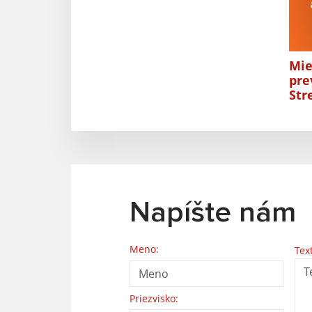
Mie
pre
Str
Napíšte nám
Meno:
Tex
Priezvisko: