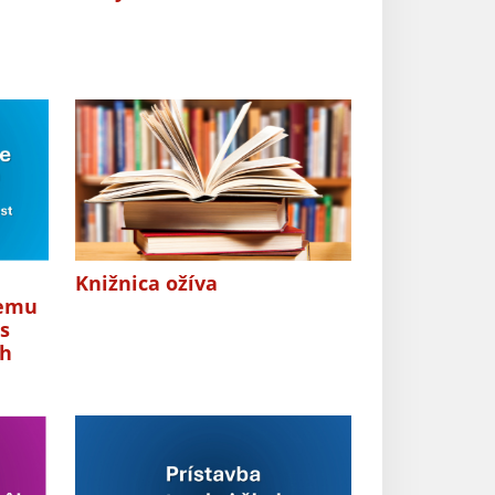
Knižnica ožíva
nemu
s
ch