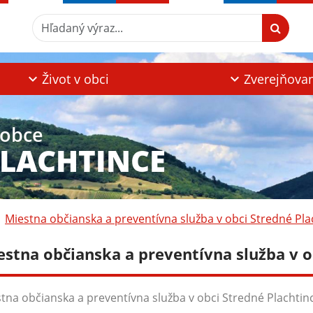
Hľadaný výraz...
Život v obci
Zverejňova
 obce
PLACHTINCE
Miestna občianska a preventívna služba v obci Stredné Pla
estna občianska a preventívna služba v o
tna občianska a preventívna služba v obci Stredné Plachtin