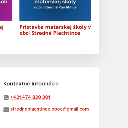
ej
Prístavba materskej školy v
obci Stredné Plachtince
Kontaktné informácie
+421 474 830 301
stredneplachtince.obec@gmail.com