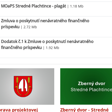
MOaPS Stredné Plachtince - plagát
| 1.18 Mb
Zmluva o poskytnutí nenávratného finančného
príspevku
| 2.72 Mb
Dodatok č.1 k Zmluve o poskytnutí nenávratného
finančného príspevku
| 1.92 Mb
prava projektovej
Zberný dvor - Stredné