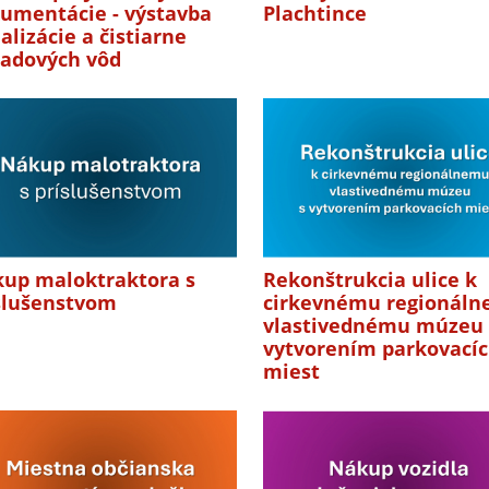
umentácie - výstavba
Plachtince
alizácie a čistiarne
adových vôd
up maloktraktora s
Rekonštrukcia ulice k
slušenstvom
cirkevnému regionál
vlastivednému múzeu 
vytvorením parkovací
miest