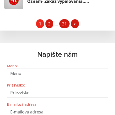
Oznam- Zákaz vypaľovania.....
1
2
21
>
...
Napíšte nám
Meno:
Priezvisko:
E-mailová adresa: