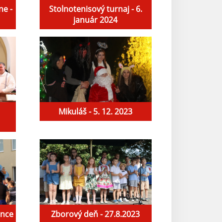
ne -
Stolnotenisový turnaj - 6.
január 2024
Mikuláš - 5. 12. 2023
ince
Zborový deň - 27.8.2023