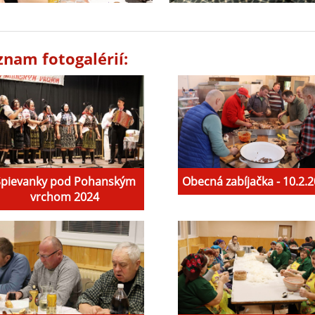
znam fotogalérií:
Spievanky pod Pohanským
Obecná zabíjačka - 10.2.
vrchom 2024