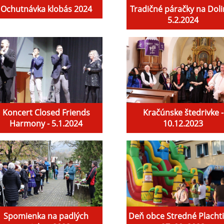
Ochutnávka klobás 2024
Tradičné páračky na Doli
5.2.2024
Koncert Closed Friends
Kračúnske štedrivke -
Harmony - 5.1.2024
10.12.2023
Spomienka na padlých
Deň obce Stredné Placht