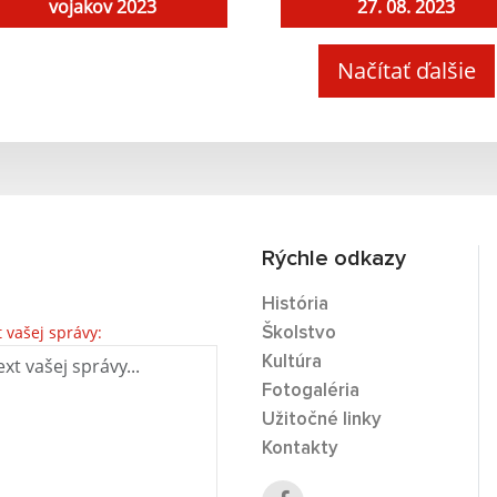
vojakov 2023
27. 08. 2023
Načítať ďalšie
Rýchle odkazy
História
t vašej správy:
Školstvo
Kultúra
Fotogaléria
Užitočné linky
Kontakty