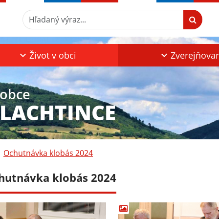
Hľadaný výraz...
Život v obci
Zverejňova
 obce
PLACHTINCE
Ochutnávka klobás 2024
hutnávka klobás 2024