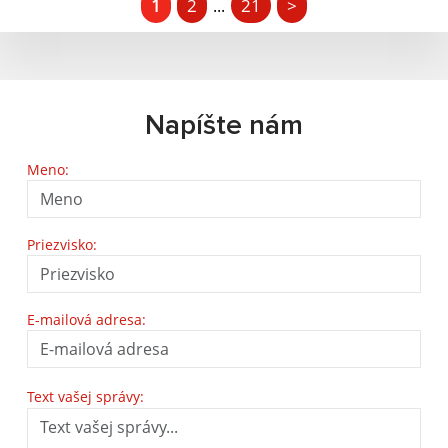
1
2
21
>
...
Napíšte nám
Meno:
Priezvisko:
E-mailová adresa:
Text vašej správy: