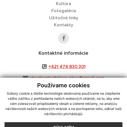
Kultúra
Fotogaléria
Užitočné linky
Kontakty
Kontaktné informácie
+421 474 830 301
stredneplachtince.obec@gmail.com
Používame cookies
Súbory cookie a ďalšie technológie sledovania používame na zlepšenie
vášho zážitku z prehliadania našich webových stránok, na to, aby sme
využite možnosť získavania aktuálnych informácií s využitím RSS
,
vám zobrazovali prispôsobený obsah a cielené reklamy, na analýzu
CMS systém (redakčný) systém ECHELON 2,
Mapa stránok
,
web portál
,
návštevnosti našich webových stránok a na pochopenie toho, odkiaľ naši
návštevníci prichádzajú.
webhosting
,
webex.digital, s.r.o.
,
domény
,
registrácia domény
,
spoločnosť webex.digital, s.r.o.
,
technický prevádzkovateľ