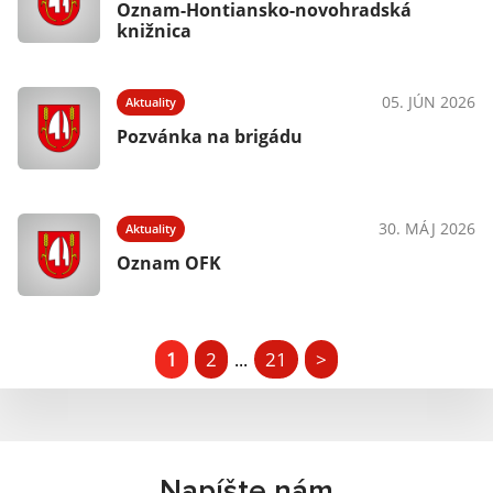
Oznam-Hontiansko-novohradská
knižnica
05. JÚN 2026
Aktuality
Pozvánka na brigádu
30. MÁJ 2026
Aktuality
Oznam OFK
1
2
21
>
...
Napíšte nám