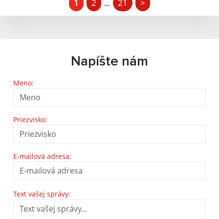
1
2
21
>
...
Napíšte nám
Meno:
Priezvisko:
E-mailová adresa:
Text vašej správy: