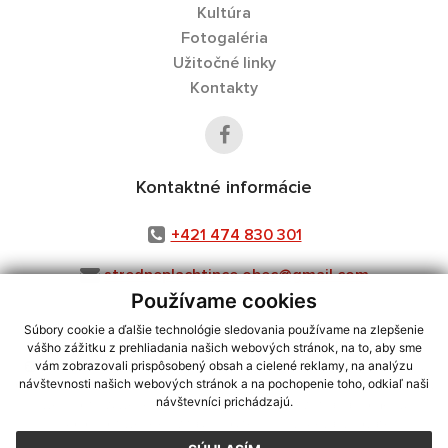
Kultúra
Fotogaléria
Užitočné linky
Kontakty
Kontaktné informácie
+421 474 830 301
stredneplachtince.obec@gmail.com
Používame cookies
Súbory cookie a ďalšie technológie sledovania používame na zlepšenie
vášho zážitku z prehliadania našich webových stránok, na to, aby sme
využite možnosť získavania aktuálnych informácií s využitím RSS
,
vám zobrazovali prispôsobený obsah a cielené reklamy, na analýzu
CMS systém (redakčný) systém ECHELON 2,
Mapa stránok
,
web portál
,
návštevnosti našich webových stránok a na pochopenie toho, odkiaľ naši
návštevníci prichádzajú.
webhosting
,
webex.digital, s.r.o.
,
domény
,
registrácia domény
,
spoločnosť webex.digital, s.r.o.
,
technický prevádzkovateľ