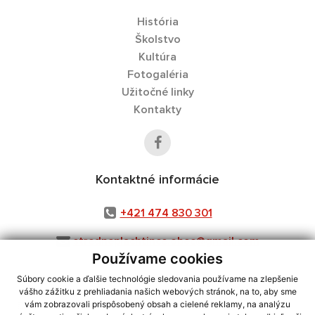
História
Školstvo
Kultúra
Fotogaléria
Užitočné linky
Kontakty
Kontaktné informácie
+421 474 830 301
stredneplachtince.obec@gmail.com
Používame cookies
Súbory cookie a ďalšie technológie sledovania používame na zlepšenie
vášho zážitku z prehliadania našich webových stránok, na to, aby sme
využite možnosť získavania aktuálnych informácií s využitím RSS
,
vám zobrazovali prispôsobený obsah a cielené reklamy, na analýzu