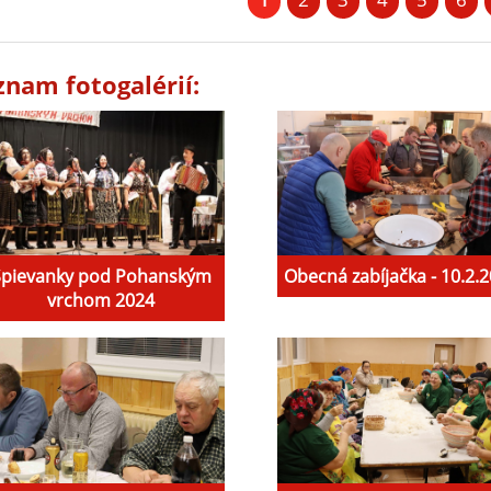
znam fotogalérií:
Spievanky pod Pohanským
Obecná zabíjačka - 10.2.
vrchom 2024