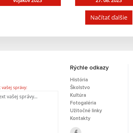
vojakov 2023
27. 08. 2023
Načítať ďalšie
Rýchle odkazy
História
t vašej správy:
Školstvo
Kultúra
Fotogaléria
Užitočné linky
Kontakty