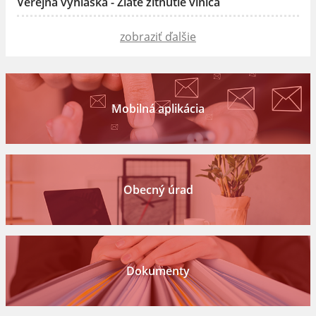
Verejná vyhláška - Zlaté žltnutie viniča
zobraziť ďalšie
Mobilná aplikácia
Obecný úrad
Dokumenty