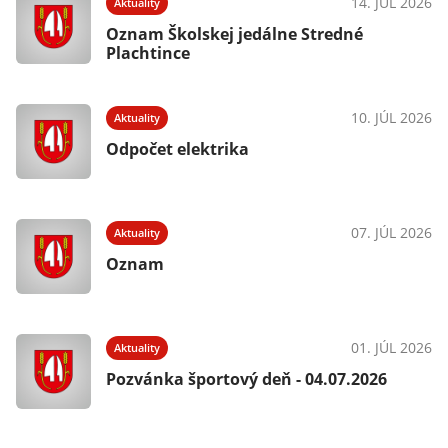
026
14. JÚL 2026
Aktuality
Oznam Školskej jedálne Stredné
Plachtince
026
10. JÚL 2026
Aktuality
Odpočet elektrika
026
07. JÚL 2026
Aktuality
Oznam
026
01. JÚL 2026
Aktuality
Pozvánka športový deň - 04.07.2026