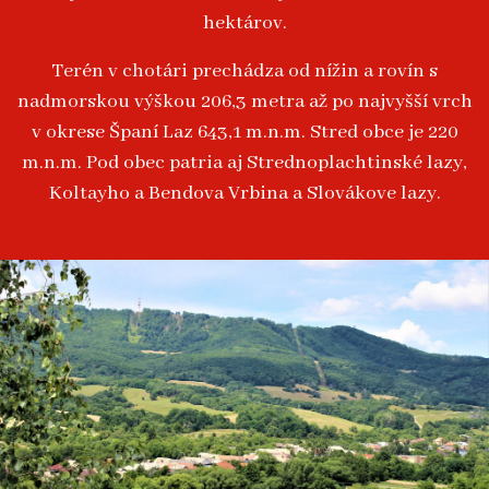
hektárov.
Terén v chotári prechádza od nížin a rovín s
nadmorskou výškou 206,3 metra až po najvyšší vrch
v okrese Španí Laz 643,1 m.n.m. Stred obce je 220
m.n.m. Pod obec patria aj Strednoplachtinské lazy,
Koltayho a Bendova Vrbina a Slovákove lazy.