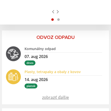
ODVOZ ODPADU
Komunálny odpad
07. aug 2026
dnes
Plasty, tetrapaky a obaly z kovov
14. aug 2026
piatok
zobraziť ďalšie