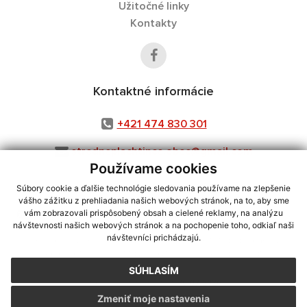
Užitočné linky
Kontakty
Kontaktné informácie
+421 474 830 301
stredneplachtince.obec@gmail.com
Používame cookies
Súbory cookie a ďalšie technológie sledovania používame na zlepšenie
vášho zážitku z prehliadania našich webových stránok, na to, aby sme
využite možnosť získavania aktuálnych informácií s využitím RSS
,
vám zobrazovali prispôsobený obsah a cielené reklamy, na analýzu
návštevnosti našich webových stránok a na pochopenie toho, odkiaľ naši
CMS systém (redakčný) systém ECHELON 2,
Mapa stránok
,
web portál
,
návštevníci prichádzajú.
webhosting
,
webex.digital, s.r.o.
,
domény
,
registrácia domény
,
spoločnosť webex.digital, s.r.o.
,
technický prevádzkovateľ
SÚHLASÍM
Posledná aktualizácia:
30.07.2026
Zmeniť moje nastavenia
Vytlačiť stránku
|
Vyhlásenie o prístupnosti