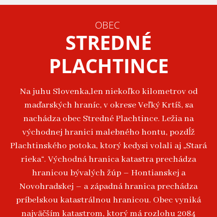
OBEC
STREDNÉ
PLACHTINCE
Na juhu Slovenka,len niekoľko kilometrov od
maďarských hraníc, v okrese Veľký Krtíš, sa
nachádza obec Stredné Plachtince. Ležia na
východnej hranici malebného hontu, pozdĺž
Plachtinského potoka, ktorý kedysi volali aj „Stará
rieka“. Východná hranica katastra prechádza
hranicou bývalých žúp – Hontianskej a
Novohradskej – a západná hranica prechádza
príbelskou katastrálnou hranicou. Obec vyniká
najväčším katastrom, ktorý má rozlohu 2084