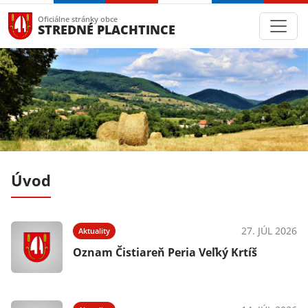
Oficiálne stránky obce
STREDNÉ PLACHTINCE
Úvod
026
27. JÚL 2026
Aktuality
Oznam Čistiareň Peria Veľký Krtíš