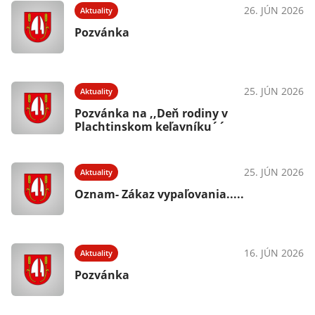
026
26. JÚN 2026
Aktuality
Pozvánka
026
25. JÚN 2026
Aktuality
Pozvánka na ,,Deň rodiny v
Plachtinskom keľavníku´´
026
25. JÚN 2026
Aktuality
Oznam- Zákaz vypaľovania.....
026
16. JÚN 2026
Aktuality
Pozvánka