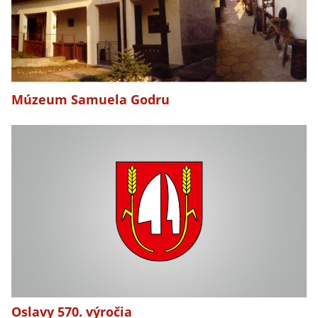
Múzeum Samuela Godru
Oslavy 570. výročia