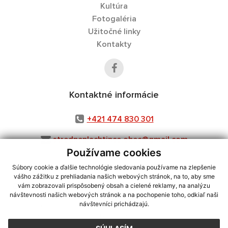
Kultúra
Fotogaléria
Užitočné linky
Kontakty
Kontaktné informácie
+421 474 830 301
stredneplachtince.obec@gmail.com
Používame cookies
Súbory cookie a ďalšie technológie sledovania používame na zlepšenie
vášho zážitku z prehliadania našich webových stránok, na to, aby sme
využite možnosť získavania aktuálnych informácií s využitím RSS
,
vám zobrazovali prispôsobený obsah a cielené reklamy, na analýzu
CMS systém (redakčný) systém ECHELON 2,
Mapa stránok
,
web portál
,
návštevnosti našich webových stránok a na pochopenie toho, odkiaľ naši
návštevníci prichádzajú.
webhosting
,
webex.digital, s.r.o.
,
domény
,
registrácia domény
,
spoločnosť webex.digital, s.r.o.
,
technický prevádzkovateľ