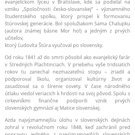
evanjelickom lýceu v Bratislave, kde sa podieľal na
vzniku „Spoločnosti česko-slovanskej“ – významného
študentského spolku, ktorý prispel k formovaniu
štúrovskej generácie. Bol spolužiakom Sama Chalupku
(autora známej básne Mor ho!) a jedným z prvých
učiteľov,
ktorý Ľudovíta Štúra vyučoval po slovensky.
Od roku 1841 až do smrti pôsobil ako evanjelický farár
v Stredných Plachtinciach. V priebehu vyše tridsiatich
rokov tu zanechal nezmazateľnú stopu – zriadil a
podporoval školu, organizoval kultúrny život a
zasadzoval sa o šírenie osvety. V čase národného
útlaku viedol veriacich k hrdosti na svoj pôvod. Spolu s
cirkevníkmi finančne podporili vznik prvých
slovenských gymnázií aj Matice slovenskej.
Azda najvýznamnejšiu úlohu v slovenských dejinách
zohral v revolučnom roku 1848, keď zachránil pred
popravou jedného z najvýznamnejších slovenských