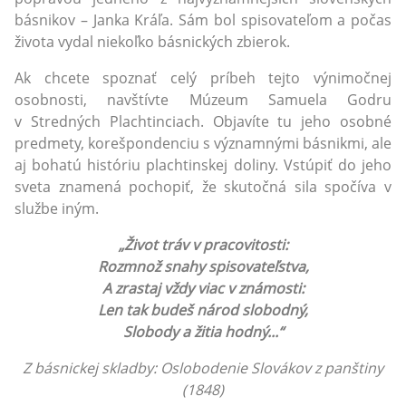
básnikov – Janka Kráľa. Sám bol spisovateľom a počas
života vydal niekoľko básnických zbierok.
Ak chcete spoznať celý príbeh tejto výnimočnej
osobnosti, navštívte Múzeum Samuela Godru
v Stredných Plachtinciach. Objavíte tu jeho osobné
predmety, korešpondenciu s významnými básnikmi, ale
aj bohatú históriu plachtinskej doliny. Vstúpiť do jeho
sveta znamená pochopiť, že skutočná sila spočíva v
službe iným.
„Život tráv v pracovitosti:
Rozmnož snahy spisovateľstva,
A zrastaj vždy viac v známosti:
Len tak budeš národ slobodný,
Slobody a žitia hodný...“
Z básnickej skladby: Oslobodenie Slovákov z panštiny
(1848)