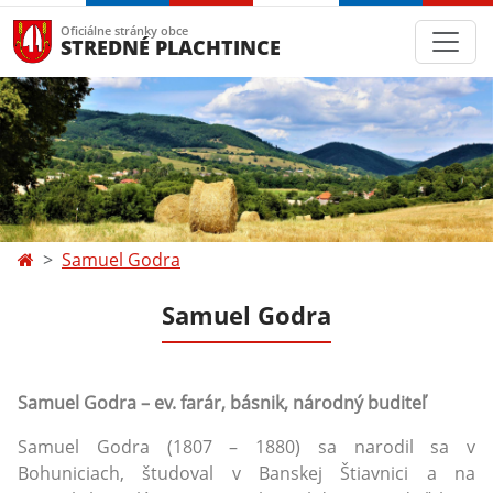
Oficiálne stránky obce
STREDNÉ PLACHTINCE
Samuel Godra
Samuel Godra
Samuel Godra – ev. farár, básnik, národný buditeľ
Samuel Godra (1807 – 1880) sa narodil sa v
Bohuniciach, študoval v Banskej Štiavnici a na